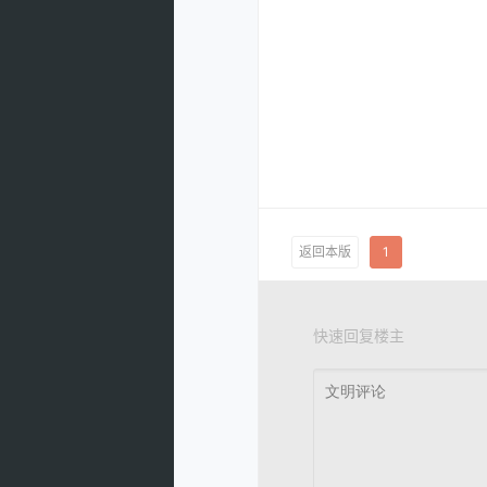
返回本版
1
快速回复楼主