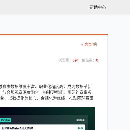
帮助中心
+ 发新帖
力
浏览量：
594
回帖数：
0
球赛事数据维度丰富、职业化程度高，成为数据革新
，与合规观赛深度融合，构建更智能、规范的赛事参
合规预测市场平台，以数据化为核心、合规化为底线，推动网球赛事