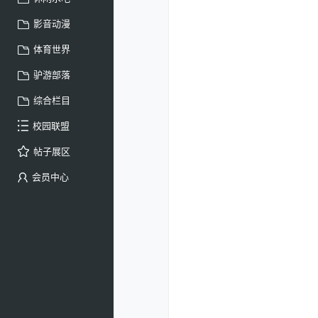
影音动漫
体育世界
驴游部落
综合栏目
校园联盟
帖子展区
会员中心