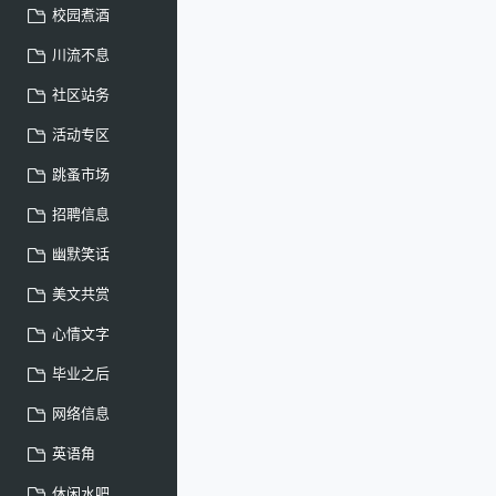
校园煮酒
川流不息
社区站务
活动专区
跳蚤市场
招聘信息
幽默笑话
美文共赏
心情文字
毕业之后
网络信息
英语角
休闲水吧