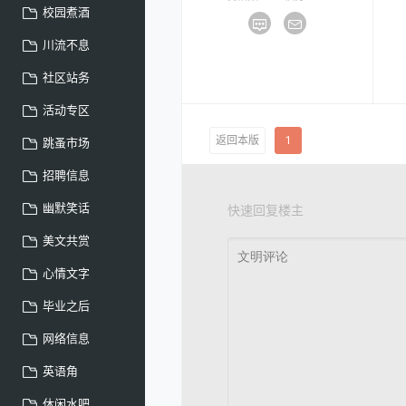
校园煮酒
川流不息
社区站务
活动专区
返回本版
1
跳蚤市场
招聘信息
幽默笑话
快速回复楼主
美文共赏
心情文字
毕业之后
网络信息
英语角
休闲水吧