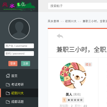
风水意林
初到川大
兼职三小时，全职
兼职三小时，全职
登录
注册
楼主
首页
考试考研
初到川大
美人
[离线]
1
★☆☆☆☆
成都话题
发帖数：
2
积分：
49