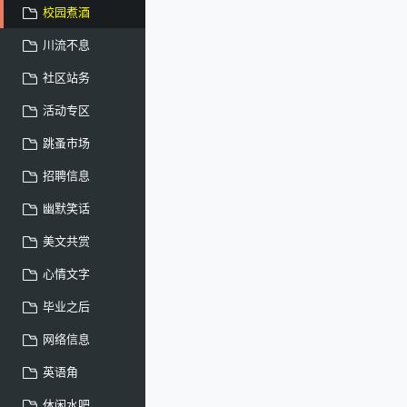
校园煮酒
川流不息
社区站务
活动专区
跳蚤市场
招聘信息
幽默笑话
美文共赏
心情文字
毕业之后
网络信息
英语角
休闲水吧