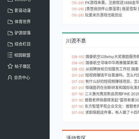
PK游戏来袭，注册就送1888金
[10-29]
[青悠良田怀山薏湿茶] 我是雪梨
[10-29]
影音动漫
玩爱米乐游戏也能创业
[10-29]
体育世界
驴游部落
川流不息
综合栏目
校园联盟
国泰航空以Betsy大奖激励服务精神
[08-05]
国泰航空寻味中华再推徽菜新菜 内地
[08-05]
帖子展区
从招聘体验日到服务工作坊 国泰航空
[08-05]
短视频赚钱平台靠谱吗，怎么代理短
[07-29]
会员中心
有什么好的短视频赚钱项目，怎
[07-29]
恒瑞医药在创新研发和国际化发展方面已取得哪些具体成
[07-20]
三义激光携双新品亮相FINE 202
[07-18]
普题老师徐晨辉发起“富而有爱301公益工程
[07-16]
东方智慧学苑企业文化：普题老师种下爱、信任、付出
[07-16]
求职陪跑这件事，有人做了十四
[07-09]
活动专区