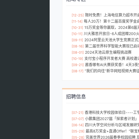
限时免费！上海电信算力超市开启，一
[12-25]
每人20万！第十二届百度奖学金
[11-14]
15万奖金等你赢取，2024第6届天池全
[10-31]
川大雅思开放日-6人成团赠200火锅
[10-11]
2024阿里云天池大学生竞赛正
[09-11]
第二届世界科学智能大赛现已启动！五大赛道，丰
[08-16]
2024天池云原生编程挑战赛
[08-01]
支付宝小程序开发者大赛 高校邀
[10-19]
酱香哪有AI大赛获奖香！4天3夜免
[09-21]
“我们的向往”新华网短视频大赛
[08-17]
招聘信息
香港科技大学校园体验日----工学院
[07-21]
小鹏集团2027届「探索者计划
[07-07]
四川大学空间分析与区域发展研
[06-14]
最高8万奖金+直通Offer！“联宝杯”2026创新
[05-29]
完美世界2026届春季校园招聘 及20
[05-28]