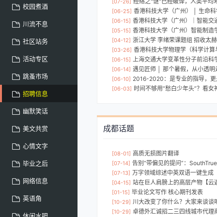
经络之"谜"已经破译，人类平均寿命将再延长十年----经络学
[07-26]
校园煮酒
香港科技大学（广州） │ 生命科学与生物医学工程
[06-25]
香港科技大学（广州）｜智能交通学域
[06-15]
川流不息
香港科技大学（广州）智能制造学域硕博
[05-15]
浙江大学 李绪荣课题组 招收太
[04-12]
社区站务
香港科技大学物理学（科学计算与先进材料物理与技术）理学硕士2
[03-26]
活动专区
上海交通大学变革性分子前沿科学中心肖玉兰课题组招聘博士后和科研助理
[06-15]
遇见匠师 │ 那个暑假，从小透
[06-14]
跳蚤市场
2016-2020：是专业的指导，
[06-10]
时间不够用“愁白少年头”？看女
[06-03]
招聘信息
幽默笑话
成都话题
美文共赏
心情文字
高质无损图片翻译
[08-01]
毕业之后
告别“带偏见的提问”：SouthTrue 推出提示词增强功能
[07-14]
万字领域综述中英双语一键生成
[07-13]
网络信息
站在巨人肩膀上的高层产物【云
[04-15]
毕业论文写作 核心期刊发表
[01-15]
英语角
川大改变了你什么？大家来谈谈
[10-29]
卓德外汇诚招二三四线城市代理
[10-29]
休闲水吧